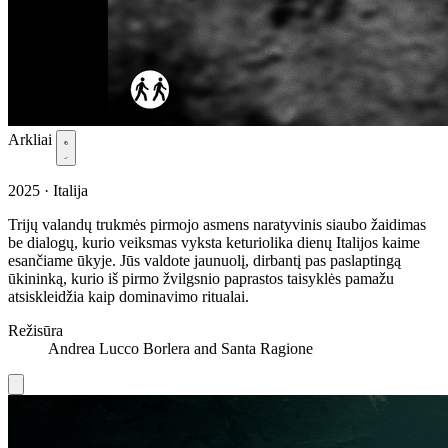
Arkliai
2025 · Italija
Trijų valandų trukmės pirmojo asmens naratyvinis siaubo žaidimas
be dialogų, kurio veiksmas vyksta keturiolika dienų Italijos kaime
esančiame ūkyje. Jūs valdote jaunuolį, dirbantį pas paslaptingą
ūkininką, kurio iš pirmo žvilgsnio paprastos taisyklės pamažu
atsiskleidžia kaip dominavimo ritualai.
Režisūra
Andrea Lucco Borlera and Santa Ragione