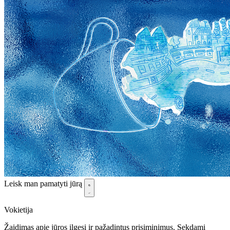
Leisk man pamatyti jūrą
Vokietija
Žaidimas apie jūros ilgesį ir pažadintus prisiminimus. Sekdami