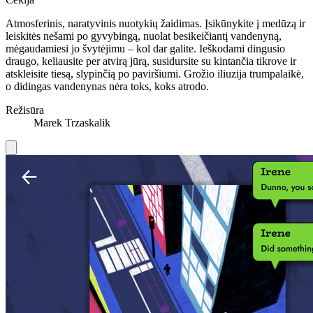
Atmosferinis, naratyvinis nuotykių žaidimas. Įsikūnykite į medūzą ir
leiskitės nešami po gyvybingą, nuolat besikeičiantį vandenyną,
mėgaudamiesi jo švytėjimu – kol dar galite. Ieškodami dingusio
draugo, keliausite per atvirą jūrą, susidursite su kintančia tikrove ir
atskleisite tiesą, slypinčią po paviršiumi. Grožio iliuzija trumpalaikė,
o didingas vandenynas nėra toks, koks atrodo.
Režisūra
Marek Trzaskalik