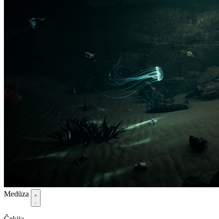
Medūza
Čekija