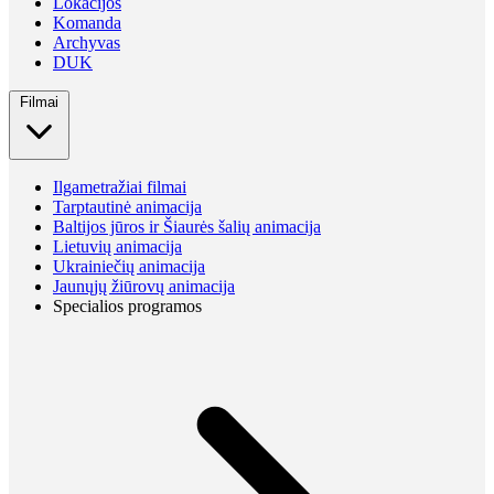
Lokacijos
Komanda
Archyvas
DUK
Filmai
Ilgametražiai filmai
Tarptautinė animacija
Baltijos jūros ir Šiaurės šalių animacija
Lietuvių animacija
Ukrainiečių animacija
Jaunųjų žiūrovų animacija
Specialios programos