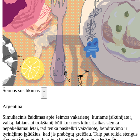
Šeimos susitikimas
Argentina
Simuliacinis žaidimas apie šeimos vakarienę, kuriame įsikūnijate į
vaiką, labiausiai trokštantį būti kur nors kitur. Laikas slenka
nepakeliamai lėtai, tad tenka pasitelkti vaizduotę, bendravimo ir
tyrinėjimo įgūdžius, kad jis prabėgtų greičiau. Taip pat reikia stengtis
išvengti šeimyninių barnių, skaudžių replikų bei slegiančio