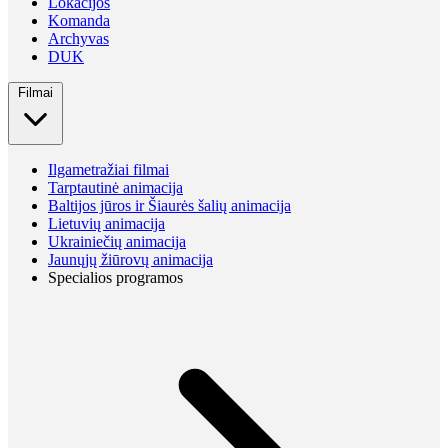
Lokacijos
Komanda
Archyvas
DUK
Filmai
Ilgametražiai filmai
Tarptautinė animacija
Baltijos jūros ir Šiaurės šalių animacija
Lietuvių animacija
Ukrainiečių animacija
Jaunųjų žiūrovų animacija
Specialios programos