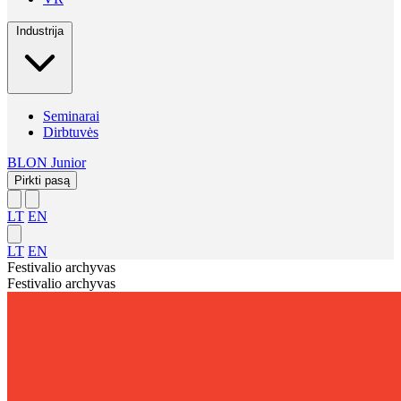
Industrija
Seminarai
Dirbtuvės
BLON Junior
Pirkti pasą
LT
EN
LT
EN
Festivalio archyvas
Festivalio archyvas